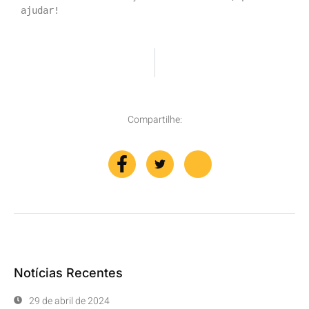
ajudar!
ANTERIO
PRÓXIMO
Entenda Qual A Diferença Entre Lucros E Pró-Labore Na EFD-REINF.
Empresas Do Simples Nacional Podem Antecipar Parcelas Do Pert Para Regularização Fiscal
Compartilhe:
Notícias Recentes
29 de abril de 2024