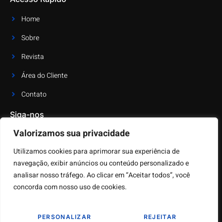
Home
Sobre
Revista
Área do Cliente
Contato
Siga-nos
Valorizamos sua privacidade
Receba as últimas notícias e atualizações
Utilizamos cookies para aprimorar sua experiência de
navegação, exibir anúncios ou conteúdo personalizado e
analisar nosso tráfego. Ao clicar em “Aceitar todos”, você
concorda com nosso uso de cookies.
PERSONALIZAR
REJEITAR
Copyright © 2023 – ECP – Todos os direitos Reservados