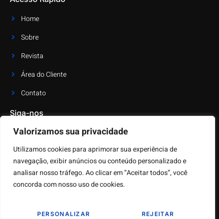
Home
Sobre
Revista
Área do Cliente
Contato
Siga-nos
Valorizamos sua privacidade
Receba as últimas notícias e atualizações
Utilizamos cookies para aprimorar sua experiência de
navegação, exibir anúncios ou conteúdo personalizado e
analisar nosso tráfego. Ao clicar em “Aceitar todos”, você
concorda com nosso uso de cookies.
PERSONALIZAR
REJEITAR
Copyright © 2023 – ECP – Todos os direitos Reservados