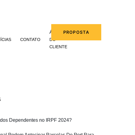
PROPOSTA
ÁREA
ÍCIAS
CONTATO
DO
CLIENTE
s
ados Dependentes no IRPF 2024?
al Podem Antecipar Parcelas Do Pert Para