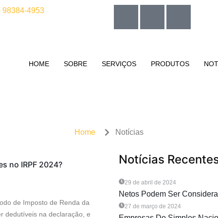
) 98384-4953
HOME
SOBRE
SERVIÇOS
PRODUTOS
NOT
Home
Notícias
Notícias Recente
s no IRPF 2024?
29 de abril de 2024
Netos Podem Ser Consider
ríodo de Imposto de Renda da
27 de março de 2024
r dedutíveis na declaração, e
Empresas Do Simples Nacion