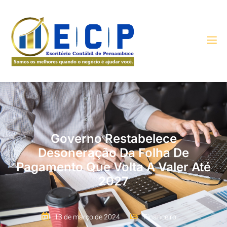
Governo Restabelece
Desoneração Da Folha De
Pagamento Que Volta A Valer Até
2027
13 de março de 2024
Financeiro