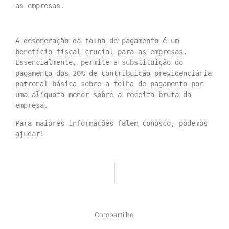
as empresas.
A desoneração da folha de pagamento é um 
benefício fiscal crucial para as empresas. 
Essencialmente, permite a substituição do 
pagamento dos 20% de contribuição previdenciária 
patronal básica sobre a folha de pagamento por 
uma alíquota menor sobre a receita bruta da 
empresa.
Para maiores informações falem conosco, podemos 
ajudar!
ANTERIO
PRÓXIMO
Governo Confirma Data De Lançamento Do Fgts Digital Para 1º De Março
5 Dicas Para Otimizar O Seu Controle De Recebíveis!
Compartilhe: